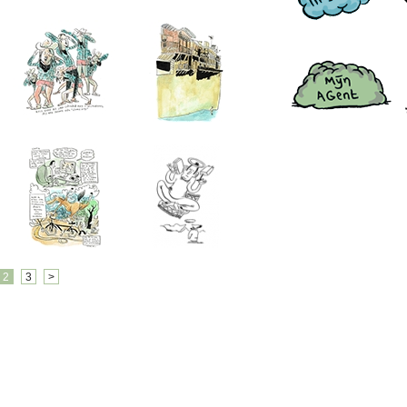
2
3
>